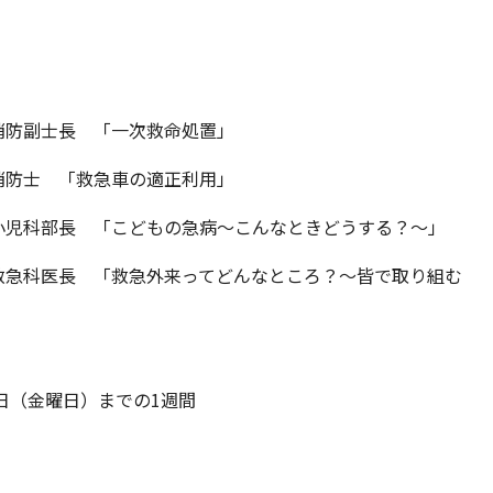
消防副士長 「一次救命処置」
消防士 「救急車の適正利用」
小児科部長 「こどもの急病～こんなときどうする？～」
救急科医長 「救急外来ってどんなところ？～皆で取り組む
日（金曜日）までの1週間