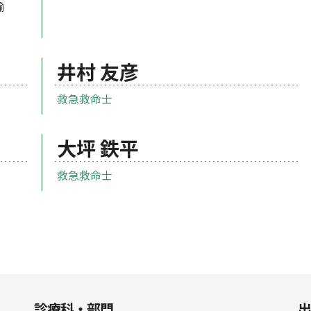
輸
井村 友彦
救急救命士
大坪 鉄平
救急救命士
診療科・部門
出