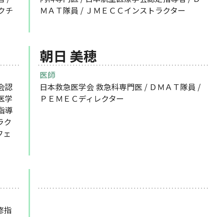
クチ
ＭＡＴ隊員 / ＪＭＥＣＣインストラクター
朝日 美穂
医師
会認
日本救急医学会 救急科専門医 / ＤＭＡＴ隊員 /
医学
ＰＥＭＥＣディレクター
指導
ラク
フェ
修指