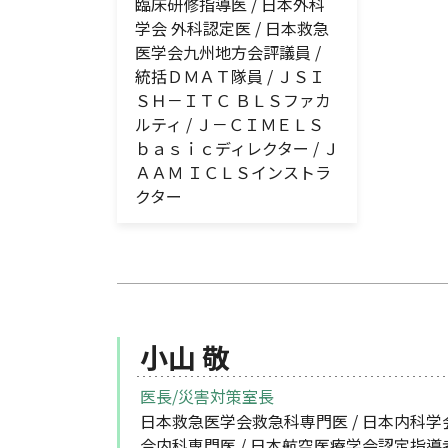
臨床研修指導医 / 日本外科
学会 外科認定医 / 日本救急
医学会九州地方会評議員 /
統括ＤＭＡＴ隊員 / ＪＳＩ
ＳＨ－ＩＴＣ ＢＬＳファカ
ルティ / Ｊ－ＣＩＭＥＬＳ
ｂａｓｉｃディレクター / Ｊ
ＡＡＭ ＩＣＬＳインストラ
クター
小山 敬
医長/災害対策室長
日本救急医学会救急科専門医 / 日本内科学
合内科専門医 / 日本航空医療学会認定指導者