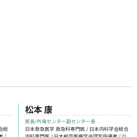
松本 康
医長/外傷センター副センター長
会総
日本救急医学 救急科専門医 / 日本内科学会総合
 /
内科専門医 / 日本航空医療学会認定指導者 / Ｄ