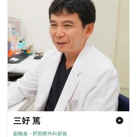
三好 篤
副館長・肝胆膵外科部長